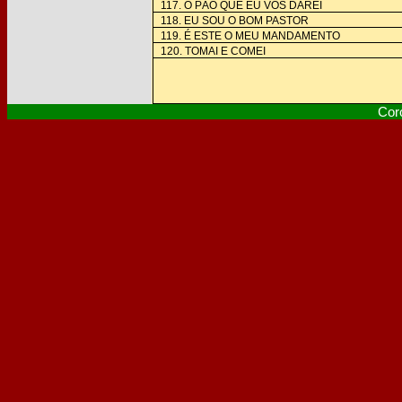
117. O PÃO QUE EU VOS DAREI
118. EU SOU O BOM PASTOR
119. É ESTE O MEU MANDAMENTO
120. TOMAI E COMEI
Cor