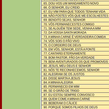
65. DOU-VOS UM MANDAMENTO NOVO
66. Ó SENHOR, EU CREIO
67. EU VIM PARA QUE TODOS TENHAM VIDA
68. NÃO FOSTES VÓS QUE ME ESCOLHESTES
69. BENDITO SEJAS, SENHOR
70. VÓS PERMANECESTES COMIGO
71. SE ALGUÉM TEM SEDE, VENHA A MIM
72. DA VOSSA SANTA MORADA
73. A MINHA CARNE É VERDADEIRA COMIDA
74. VÓS SOIS O PÃO VIVO
75. O CORDEIRO DE DEUS
76. EM VÓS, SENHOR, ESTÁ A FONTE
77. CANTAREI ETERNAMENTE
78. BOM PASTOR, PÃO DA VERDADE
79. BEM-AVENTURADOS OS QUE PROMOVEIS
80. JESUS, MEU DEUS E SENHOR
81. NÓS TE RECONHECEMOS, SENHOR
82. ALEGRAM-SE OS JUSTOS
83. DISSE MARTA A JESUS
84. A MINHA ALEGRIA
85. PERMANECEI EM MIM
86. SE O GRÃO DE TRIGO
87. EU ESTOU SEMPRE CONVOSCO
88. QUEM COME A MINHA CARNE
89. BEBERAM O CÁLICE
90. PORQUE SOMOS FILHOS DE DEUS