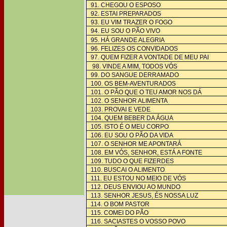
91. CHEGOU O ESPOSO
92. ESTAI PREPARADOS
93. EU VIM TRAZER O FOGO
94. EU SOU O PÃO VIVO
95. HÁ GRANDE ALEGRIA
96. FELIZES OS CONVIDADOS
97. QUEM FIZER A VONTADE DE MEU PAI
98. VINDE A MIM, TODOS VÓS
99. DO SANGUE DERRAMADO
100. OS BEM-AVENTURADOS
101. O PÃO QUE O TEU AMOR NOS DÁ
102. O SENHOR ALIMENTA
103. PROVAI E VEDE
104. QUEM BEBER DA ÁGUA
105. ISTO É O MEU CORPO
106. EU SOU O PÃO DA VIDA
107. O SENHOR ME APONTARÁ
108. EM VÓS, SENHOR, ESTÁ A FONTE
109. TUDO O QUE FIZERDES
110. BUSCAI O ALIMENTO
111. EU ESTOU NO MEIO DE VÓS
112. DEUS ENVIOU AO MUNDO
113. SENHOR JESUS, ÉS NOSSA LUZ
114. O BOM PASTOR
115. COMEI DO PÃO
116. SACIASTES O VOSSO POVO