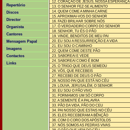
12. CORAÇÃO DE JESUS, NOSSA ESPERANÇA
Repertório
13. O SENHOR FEZ-SE ALIMENTO
14. QUEM COME A MINHA CARNE
Discos
15. APROXIMAI-VOS DO SENHOR
Director
16. FAZEI BRILHAR SOBRE NÓS
17. Ó VERDADEIRO CORPO DO SENHOR
Organista
18. SENHOR, TU ÉS O PÃO
Cantores
19. VINDE, BENDITOS DE MEU PAI
20. EU SOU A RESSURREIÇÃO E A VIDA
Mensagem Papal
21. EU SOU O CAMINHO
Imagens
22. QUEM COME DESTE PÃO
Contactos
23. SABOREAI E VEDE
24. SABOREAI COMO É BOM
Links
25. O TRIGO QUE DEUS SEMEOU
26. VÓS, QUE RECEBEIS
27. RECEBEI DE DEUS O PÃO
28. NOSSO PAI QUE ESTÁ NO CÉU
29. LOUVA, JERUSALÉM, O SENHOR
30. EU SOU O PÃO VIVO
31. FORMAMOS UM SÓ CORPO
32. A SEMENTE É A PALAVRA
33. PÃO DA VIDA, PÃO DO CEU
34. PAI NOSSO QUE ESTAIS NO CÉU
35. ELES RECEBERAM A BÊNÇÃO
36. COM O CORO DOS APÓSTOLOS
37. NÓS SOMOS AS PEDRAS VIVAS