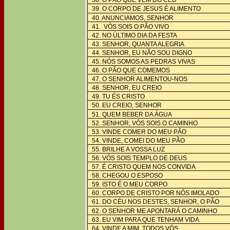
38. O PÃO QUE VEM DO CÉU
39. O CORPO DE JESUS É ALIMENTO
40. ANUNCIAMOS, SENHOR
41. VÓS SOIS O PÃO VIVO
42. NO ÚLTIMO DIA DA FESTA
43. SENHOR, QUANTA ALEGRIA
44. SENHOR, EU NÃO SOU DIGNO
45. NÓS SOMOS AS PEDRAS VIVAS
46. O PÃO QUE COMEMOS
47. O SENHOR ALIMENTOU-NOS
48. SENHOR, EU CREIO
49. TU ÉS CRISTO
50. EU CREIO, SENHOR
51. QUEM BEBER DA ÁGUA
52. SENHOR, VÓS SOIS O CAMINHO
53. VINDE COMER DO MEU PÃO
54. VINDE, COMEI DO MEU PÃO
55. BRILHE A VOSSA LUZ
56. VÓS SOIS TEMPLO DE DEUS
57. É CRISTO QUEM NOS CONVIDA
58. CHEGOU O ESPOSO
59. ISTO É O MEU CORPO
60. CORPO DE CRISTO POR NÓS IMOLADO
61. DO CÉU NOS DESTES, SENHOR, O PÃO
62. O SENHOR ME APONTARÁ O CAMINHO
63. EU VIM PARA QUE TENHAM VIDA
64. VINDE A MIM, TODOS VÓS