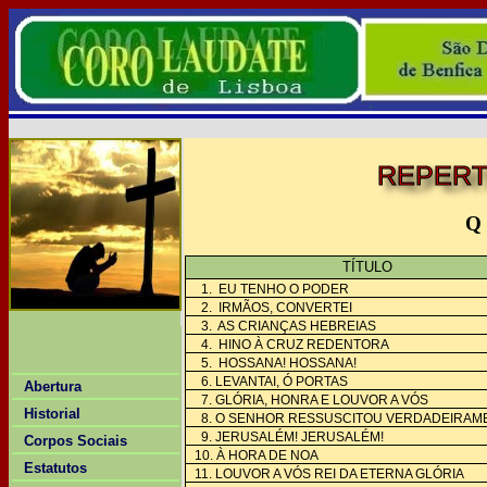
REPERT
Q 
TÍTULO
1. EU TENHO O PODER
2. IRMÃOS, CONVERTEI
3. AS CRIANÇAS HEBREIAS
4. HINO À CRUZ REDENTORA
5. HOSSANA! HOSSANA!
6. LEVANTAI, Ó PORTAS
Abertura
7. GLÓRIA, HONRA E LOUVOR A VÓS
Historial
8. O SENHOR RESSUSCITOU VERDADEIRAM
9. JERUSALÉM! JERUSALÉM!
Corpos Sociais
10. À HORA DE NOA
Estatutos
11. LOUVOR A VÓS REI DA ETERNA GLÓRIA