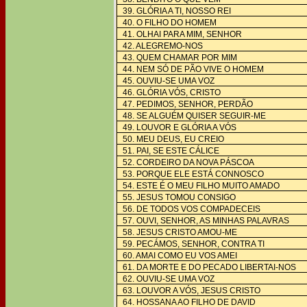
39. GLÓRIA A TI, NOSSO REI
40. O FILHO DO HOMEM
41. OLHAI PARA MIM, SENHOR
42. ALEGREMO-NOS
43. QUEM CHAMAR POR MIM
44. NEM SÓ DE PÃO VIVE O HOMEM
45. OUVIU-SE UMA VOZ
46. GLÓRIA VÓS, CRISTO
47. PEDIMOS, SENHOR, PERDÃO
48. SE ALGUÉM QUISER SEGUIR-ME
49. LOUVOR E GLÓRIA A VÓS
50. MEU DEUS, EU CREIO
51. PAI, SE ESTE CÁLICE
52. CORDEIRO DA NOVA PÁSCOA
53. PORQUE ELE ESTÁ CONNOSCO
54. ESTE É O MEU FILHO MUITO AMADO
55. JESUS TOMOU CONSIGO
56. DE TODOS VOS COMPADECEIS
57. OUVI, SENHOR, AS MINHAS PALAVRAS
58. JESUS CRISTO AMOU-ME
59. PECÁMOS, SENHOR, CONTRA TI
60. AMAI COMO EU VOS AMEI
61. DA MORTE E DO PECADO LIBERTAI-NOS
62. OUVIU-SE UMA VOZ
63. LOUVOR A VÓS, JESUS CRISTO
64. HOSSANA AO FILHO DE DAVID