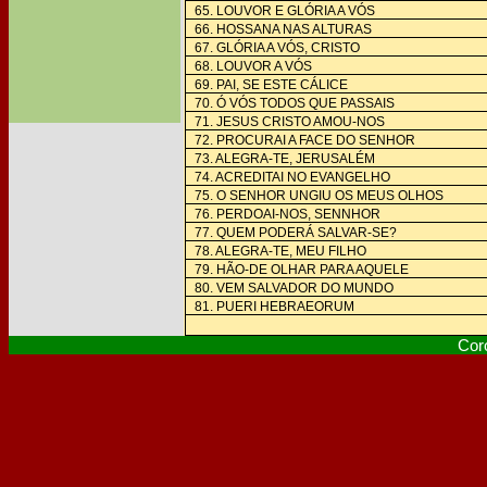
65. LOUVOR E GLÓRIA A VÓS
66. HOSSANA NAS ALTURAS
67. GLÓRIA A VÓS, CRISTO
68. LOUVOR A VÓS
69. PAI, SE ESTE CÁLICE
70. Ó VÓS TODOS QUE PASSAIS
71. JESUS CRISTO AMOU-NOS
72. PROCURAI A FACE DO SENHOR
73. ALEGRA-TE, JERUSALÉM
74. ACREDITAI NO EVANGELHO
75. O SENHOR UNGIU OS MEUS OLHOS
76. PERDOAI-NOS, SENNHOR
77. QUEM PODERÁ SALVAR-SE?
78. ALEGRA-TE, MEU FILHO
79. HÃO-DE OLHAR PARA AQUELE
80. VEM SALVADOR DO MUNDO
81. PUERI HEBRAEORUM
Cor