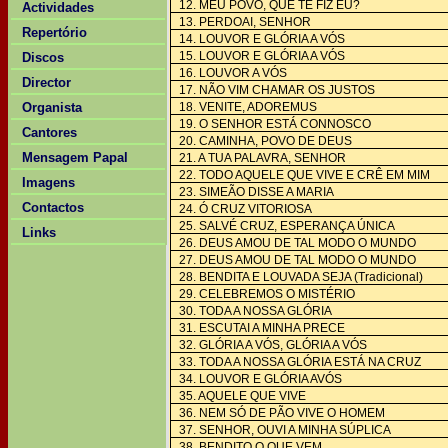
12. MEU POVO, QUE TE FIZ EU?
Actividades
13. PERDOAI, SENHOR
Repertório
14. LOUVOR E GLÓRIA A VÓS
15. LOUVOR E GLÓRIA A VÓS
Discos
16. LOUVOR A VÓS
Director
17. NÃO VIM CHAMAR OS JUSTOS
Organista
18. VENITE, ADOREMUS
19. O SENHOR ESTÁ CONNOSCO
Cantores
20. CAMINHA, POVO DE DEUS
Mensagem Papal
21. A TUA PALAVRA, SENHOR
22. TODO AQUELE QUE VIVE E CRÊ EM MIM
Imagens
23. SIMEÃO DISSE A MARIA
Contactos
24. Ó CRUZ VITORIOSA
25. SALVÉ CRUZ, ESPERANÇA ÚNICA
Links
26. DEUS AMOU DE TAL MODO O MUNDO
27. DEUS AMOU DE TAL MODO O MUNDO
28. BENDITA E LOUVADA SEJA (Tradicional)
29. CELEBREMOS O MISTÉRIO
30. TODA A NOSSA GLÓRIA
31. ESCUTAI A MINHA PRECE
32. GLÓRIA A VÓS, GLÓRIA A VÓS
33. TODA A NOSSA GLÓRIA ESTÁ NA CRUZ
34. LOUVOR E GLÓRIA AVÓS
35. AQUELE QUE VIVE
36. NEM SÓ DE PÃO VIVE O HOMEM
37. SENHOR, OUVI A MINHA SÚPLICA
38. BENDITO O QUE VEM